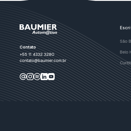
Escri
São 
Contato
Belo 
+55 11 4332 3280
contato@baumier.com.br
Curit