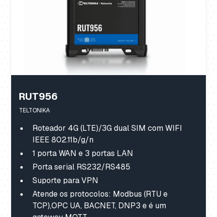
RUT956
TELTONIKA
Roteador 4G (LTE)/3G dual SIM com WIFI
IEEE 802.11b/g/n
1 porta WAN e 3 portas LAN
Porta serial RS232/RS485
Suporte para VPN
Atende os protocolos: Modbus (RTU e
TCP),OPC UA, BACNET, DNP3 e é um